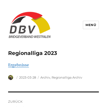
MENÜ
Bridge Verband Westfalen
Regionalliga 2023
Ergebnisse
Autor
Veröffentlicht
Kategorien
2023-03-28
Archiv
,
Regionalliga Archiv
am
Beitragsnavigation
ZURÜCK