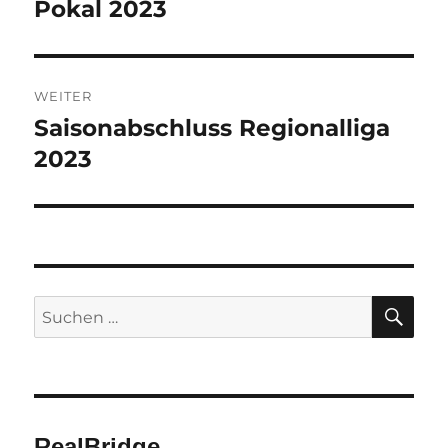
Pokal 2023
Vorheriger
Beitrag:
WEITER
Saisonabschluss Regionalliga
Nächster
Beitrag:
2023
SU
Suchen
nach:
RealBridge