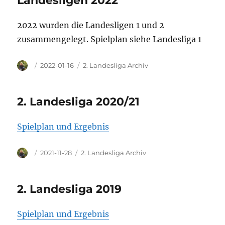
Landesligen 2022
2022 wurden die Landesligen 1 und 2
zusammengelegt. Spielplan siehe Landesliga 1
Autor
Veröffentlicht
Kategorien
2022-01-16
2. Landesliga Archiv
am
2. Landesliga 2020/21
Spielplan und Ergebnis
Autor
Veröffentlicht
Kategorien
2021-11-28
2. Landesliga Archiv
am
2. Landesliga 2019
Spielplan und Ergebnis