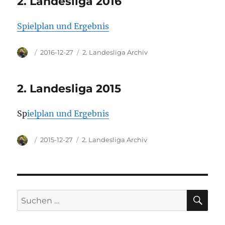
2. Landesliga 2016
Spielplan und Ergebnis
Autor
Veröffentlicht
Kategorien
2016-12-27
2. Landesliga Archiv
am
2. Landesliga 2015
Sp
ielplan und Ergebnis
Autor
Veröffentlicht
Kategorien
2015-12-27
2. Landesliga Archiv
am
SU
Suchen
nach: