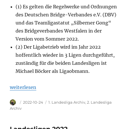
(1) Es gelten die Regelwerke und Ordnungen
des Deutschen Bridge-Verbandes e.V. (DBV)
und das Teamligastatut „Silberner Gong“
des Bridgeverbandes Westfalen in der
Version vom Sommer 2022.
(2) Der Ligabetrieb wird im Jahr 2022
hoffentlich wieder in 3 Ligen durchgeführt,
zuständig für die beiden Landesligen ist
Michael Böcker als Ligaobmann.
„Ausschreibung der Landesligen 2023“
weiterlesen
Autor
Veröffentlicht
Kategorien
2022-10-24
1. Landesliga Archiv
,
2. Landesliga
am
Archiv