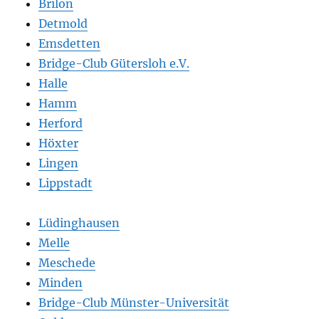
Brilon
Detmold
Emsdetten
Bridge-Club Gütersloh e.V.
Halle
Hamm
Herford
Höxter
Lingen
Lippstadt
Lüdinghausen
Melle
Meschede
Minden
Bridge-Club Münster-Universität