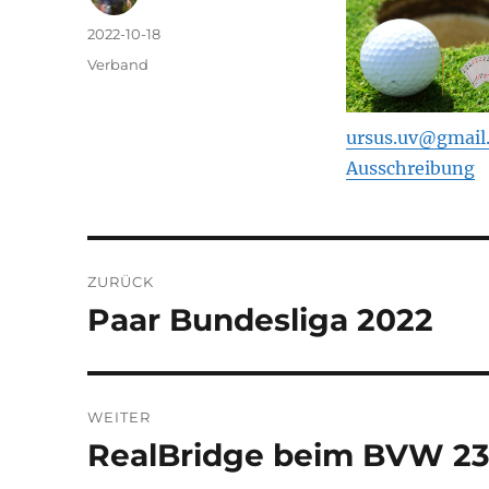
Autor
Veröffentlicht
2022-10-18
am
Kategorien
Verband
ursus.uv@gmail
Ausschreibung
Beitragsnavigation
ZURÜCK
Paar Bundesliga 2022
Vorheriger
Beitrag:
WEITER
RealBridge beim BVW 23
Nächster
Beitrag: