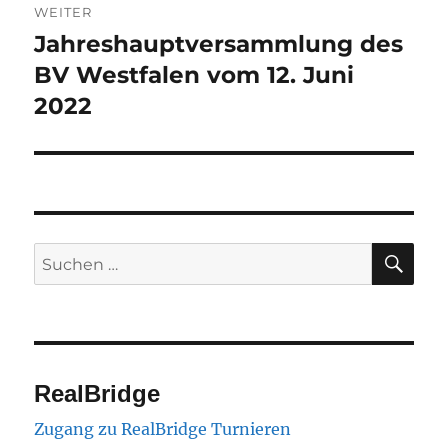
WEITER
Jahreshauptversammlung des
Nächster
Beitrag:
BV Westfalen vom 12. Juni
2022
SU
Suchen
nach:
RealBridge
Zugang zu RealBridge Turnieren