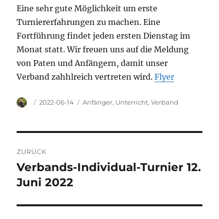
Eine sehr gute Möglichkeit um erste
Turniererfahrungen zu machen. Eine
Fortführung findet jeden ersten Dienstag im
Monat statt. Wir freuen uns auf die Meldung
von Paten und Anfängern, damit unser
Verband zahhlreich vertreten wird.
Flyer
Autor
Veröffentlicht
Kategorien
2022-06-14
Anfänger
,
Unterricht
,
Verband
am
Beitragsnavigation
ZURÜCK
Verbands-Individual-Turnier 12.
Vorheriger
Beitrag:
Juni 2022