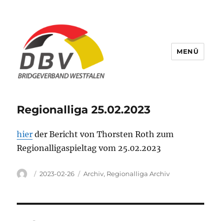
MENÜ
Bridge Verband Westfalen
Regionalliga 25.02.2023
hier
der Bericht von Thorsten Roth zum
Regionalligaspieltag vom 25.02.2023
Autor
Veröffentlicht
Kategorien
2023-02-26
Archiv
,
Regionalliga Archiv
am
Beitragsnavigation