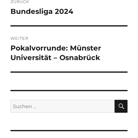
ZURÜCK
Bundesliga 2024
Vorheriger
Beitrag:
WEITER
Pokalvorrunde: Münster
Nächster
Beitrag:
Universität – Osnabrück
SU
Suchen
nach: