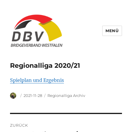
MENÜ
Bridge Verband Westfalen
Regionalliga 2020/21
Spielplan und Ergebnis
Autor
Veröffentlicht
Kategorien
2021-11-28
Regionalliga Archiv
am
Beitragsnavigation
ZURÜCK