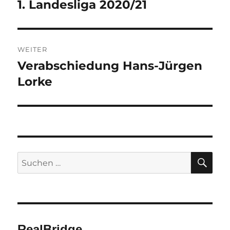
1. Landesliga 2020/21
Vorheriger
Beitrag:
WEITER
Verabschiedung Hans-Jürgen
Nächster
Beitrag:
Lorke
SU
Suchen
nach:
RealBridge