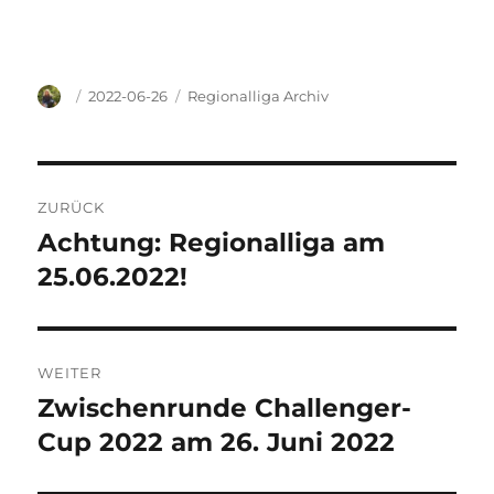
Autor
Veröffentlicht
Kategorien
2022-06-26
Regionalliga Archiv
am
Beitragsnavigation
ZURÜCK
Achtung: Regionalliga am
Vorheriger
Beitrag:
25.06.2022!
WEITER
Zwischenrunde Challenger-
Nächster
Beitrag:
Cup 2022 am 26. Juni 2022