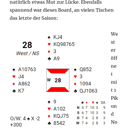
natürlich etwas Mut zur Lücke. Ebenfalls
spannend war dieses Board, an vielen Tischen
das letzte der Saison:
We
st
er
öff
ne
t
mi
t 1
Pik
un
d
No