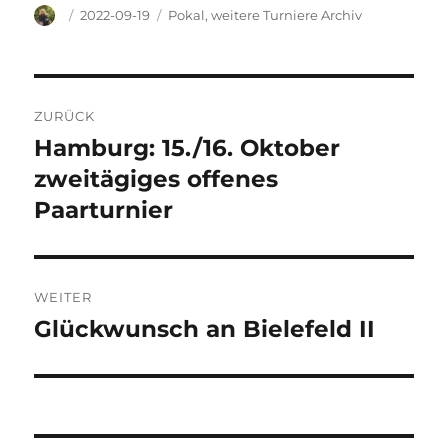
Autor
Veröffentlicht
Kategorien
2022-09-19
Pokal
,
weitere Turniere Archiv
am
Beitragsnavigation
ZURÜCK
Hamburg: 15./16. Oktober
Vorheriger
Beitrag:
zweitägiges offenes
Paarturnier
WEITER
Glückwunsch an Bielefeld II
Nächster
Beitrag: