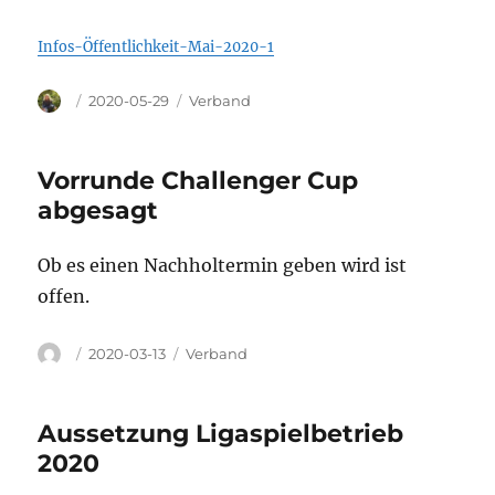
Infos-Öffentlichkeit-Mai-2020-1
Autor
Veröffentlicht
Kategorien
2020-05-29
Verband
am
Vorrunde Challenger Cup
abgesagt
Ob es einen Nachholtermin geben wird ist
offen.
Autor
Veröffentlicht
Kategorien
2020-03-13
Verband
am
Aussetzung Ligaspielbetrieb
2020