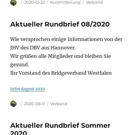
Autor
Veröffentlicht
Format
Kategorien
2020-12-22
Kurzmitteilung
Verband
am
Aktueller Rundbrief 08/2020
Wie versprochen einige Informationen von der
JHV des DBV aus Hannover.
Wir grüßen alle Mitglieder und bleiben Sie
gesund.
Ihr Vorstand des Bridgeverband Westfalen
Infos August 2020
Autor
Veröffentlicht
Kategorien
2020-08-11
Verband
am
Aktueller Rundbrief Sommer
2020