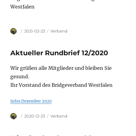
Westfalen
Autor
Veröffentlicht
Kategorien
2021-02-23
Verband
am
Aktueller Rundbrief 12/2020
Wir grüßen alle Mitglieder und bleiben Sie
gesund.
Ihr Vorstand des Bridgeverband Westfalen
Infos Dezember 2020
Autor
Veröffentlicht
Kategorien
2020-12-23
Verband
am