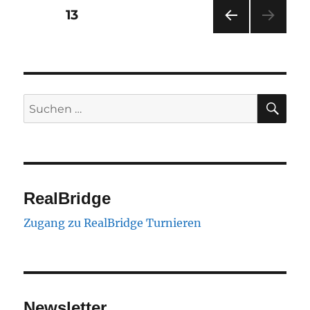
Seitennummerierung
SEITE
13
VOR
der
HERI
GE
Beiträge
SEIT
E
SU
Suchen
nach:
RealBridge
Zugang zu RealBridge Turnieren
Newsletter