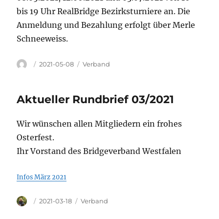
bis 19 Uhr RealBridge Bezirksturniere an. Die
Anmeldung und Bezahlung erfolgt über Merle
Schneeweiss.
Autor
Veröffentlicht
Kategorien
2021-05-08
Verband
am
Aktueller Rundbrief 03/2021
Wir wünschen allen Mitgliedern ein frohes
Osterfest.
Ihr Vorstand des Bridgeverband Westfalen
Infos März 2021
Autor
Veröffentlicht
Kategorien
2021-03-18
Verband
am