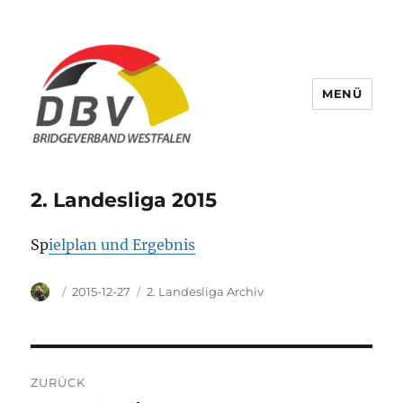
MENÜ
Bridge Verband Westfalen
2. Landesliga 2015
Sp
ielplan und Ergebnis
Autor
Veröffentlicht
Kategorien
2015-12-27
2. Landesliga Archiv
am
Beitragsnavigation
ZURÜCK