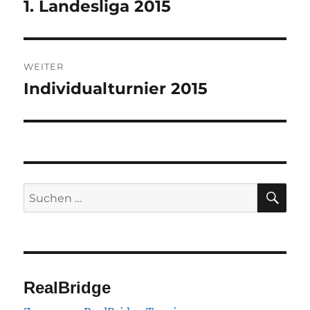
1. Landesliga 2015
Vorheriger
Beitrag:
WEITER
Individualturnier 2015
Nächster
Beitrag:
SU
Suchen
nach:
RealBridge