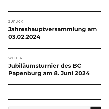
am
Beitragsnavigation
ZURÜCK
Jahreshauptversammlung am
Vorheriger
Beitrag:
03.02.2024
WEITER
Jubiläumsturnier des BC
Nächster
Beitrag:
Papenburg am 8. Juni 2024
SU