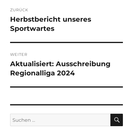
Beitragsnavigation
ZURÜCK
Herbstbericht unseres
Vorheriger
Beitrag:
Sportwartes
WEITER
Aktualisiert: Ausschreibung
Nächster
Beitrag:
Regionalliga 2024
SU
Suchen
nach: