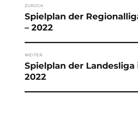
ZURÜCK
Spielplan der Regionalli
Vorheriger
Beitrag:
– 2022
WEITER
Spielplan der Landesliga
Nächster
Beitrag:
2022