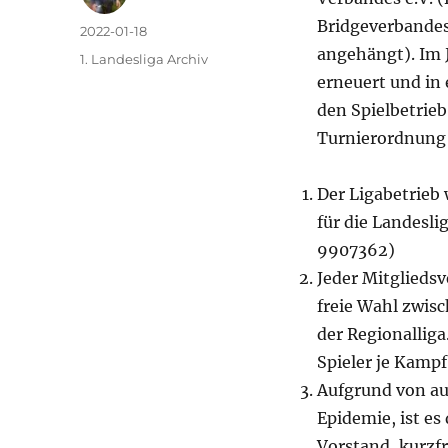
Bridgeverbandes
Autor
Veröffentlicht
2022-01-18
am
angehängt). Im 
Kategorien
1. Landesliga Archiv
erneuert und in 
den Spielbetrieb
Turnierordnung (
Der Ligabetrieb 
für die Landesl
9907362)
Jeder Mitgliedsv
freie Wahl zwisc
der Regionalliga
Spieler je Kampf
Aufgrund von au
Epidemie, ist es
Vorstand, kurzf