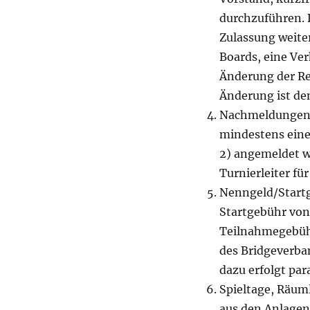
durchzuführen. 
Zulassung weiter
Boards, eine Ve
Änderung der Re
Änderung ist de
Nachmeldungen s
mindestens eine
2) angemeldet w
Turnierleiter fü
Nenngeld/Startg
Startgebühr von 
Teilnahmegebühr
des Bridgeverba
dazu erfolgt para
Spieltage, Räuml
aus den Anlage