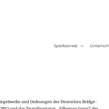
Spielbetrieb
Unterrich
en
e Regelwerke und Ordnungen des Deutschen Bridge-
(DBV) und das Teamligastatut „Silberner Gong“ des